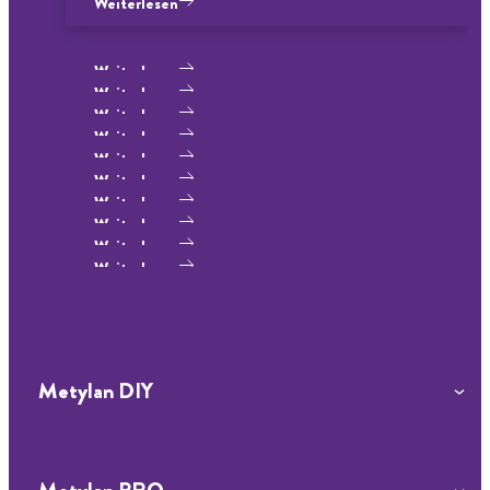
Weiterlesen
Weiterlesen
Weiterlesen
Weiterlesen
Weiterlesen
Weiterlesen
Weiterlesen
Weiterlesen
Weiterlesen
Weiterlesen
Weiterlesen
Weiterlesen
Metylan DIY
Tapeten ablösen
Wandvorbereitung
Wandgestaltung
Tapetenkleister & Werkzeuge
Tapeten-Symbole