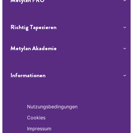
Metylan PRO
Abmessen und Zuschneiden
Tapetenwahl
Kleisterwahl
Tapeten streichen
Richtig Tapezieren
Herausfordernde Stellen und Möbel
Inspirationen
tapezieren
Metylan Akademie
Informationen
Nutzungsbedingungen
Cookies
Impressum