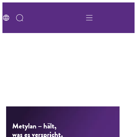
Metylan – hält,
was es verspricht.