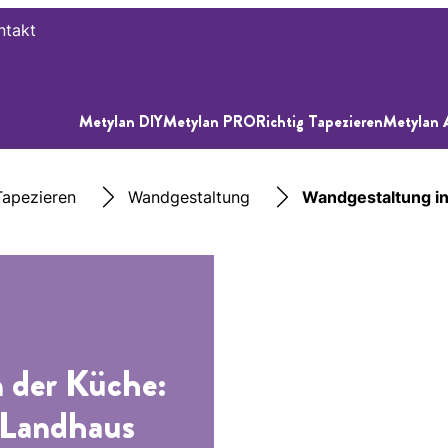
ntakt
Metylan DIY
Metylan PRO
Richtig Tapezieren
Metylan 
apezieren
Wandgestaltung
Wandgestaltung in
 der Küche:
s Landhaus