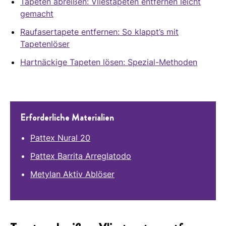
Tapeten abreißen: Vliestapeten entfernen leicht
gemacht
Raufasertapete entfernen: So klappt’s mit
Tapetenlöser
Hartnäckige Tapeten lösen: Spezial-Methoden
Erforderliche Materialien
Pattex Nural 20
Pattex Barrita Arreglatodo
Metylan Aktiv Ablöser