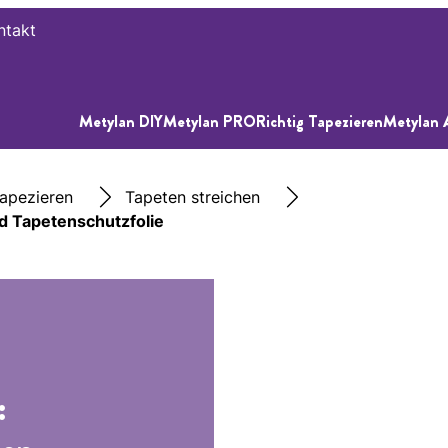
ntakt
Metylan DIY
Metylan PRO
Richtig Tapezieren
Metylan 
apezieren
Tapeten streichen
nd Tapetenschutzfolie
: